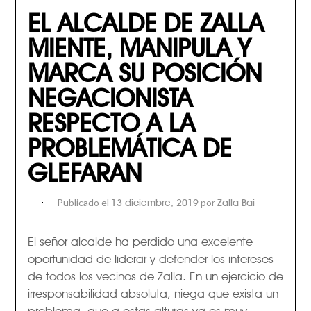
EL ALCALDE DE ZALLA
MIENTE, MANIPULA Y
MARCA SU POSICIÓN
NEGACIONISTA
RESPECTO A LA
PROBLEMÁTICA DE
GLEFARAN
Publicado el
por
13 diciembre, 2019
Zalla Bai
El señor alcalde ha perdido una excelente
oportunidad de liderar y defender los intereses
de todos los vecinos de Zalla. En un ejercicio de
irresponsabilidad absoluta, niega que exista un
problema, que a estas alturas ya es muy