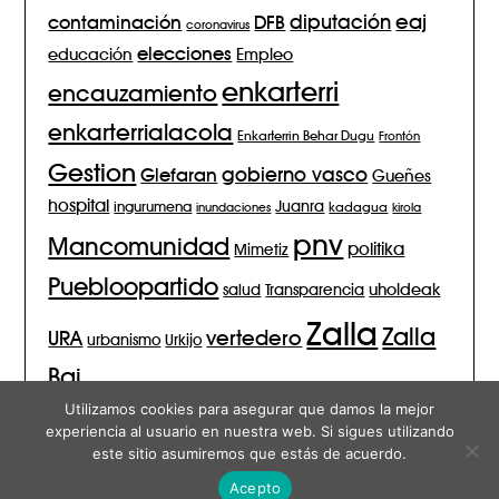
eaj
diputación
contaminación
DFB
coronavirus
elecciones
Empleo
educación
enkarterri
encauzamiento
enkarterrialacola
Enkarterrin Behar Dugu
Frontón
Gestion
gobierno vasco
Glefaran
Gueñes
hospital
Juanra
ingurumena
inundaciones
kadagua
kirola
pnv
Mancomunidad
politika
Mimetiz
Puebloopartido
salud
Transparencia
uholdeak
Zalla
Zalla
vertedero
URA
urbanismo
Urkijo
Bai
Utilizamos cookies para asegurar que damos la mejor
experiencia al usuario en nuestra web. Si sigues utilizando
este sitio asumiremos que estás de acuerdo.
© 2026 Zalla Bai – Blog
| Funciona con
Minimalist Blog
Tema
Acepto
para WordPress