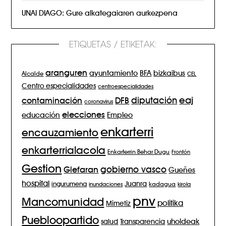
UNAI DIAGO: Gure alkategaiaren aurkezpena
ETIQUETAS / ETIKETAK:
aranguren
BFA
ayuntamiento
bizkaibus
Alcalde
CEL
Centro especialidades
centroespecialidades
eaj
diputación
contaminación
DFB
coronavirus
elecciones
Empleo
educación
enkarterri
encauzamiento
enkarterrialacola
Enkarterrin Behar Dugu
Frontón
Gestion
gobierno vasco
Glefaran
Gueñes
hospital
Juanra
ingurumena
inundaciones
kadagua
kirola
pnv
Mancomunidad
politika
Mimetiz
Puebloopartido
salud
Transparencia
uholdeak