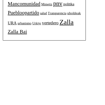
pnv
Mancomunidad
politika
Mimetiz
Puebloopartido
uholdeak
salud
Transparencia
Zalla
vertedero
URA
urbanismo
Urkijo
Zalla Bai