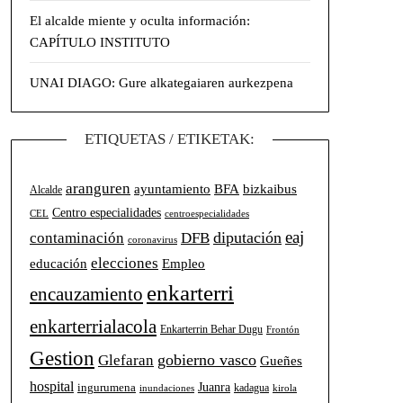
El alcalde miente y oculta información:
CAPÍTULO INSTITUTO
UNAI DIAGO: Gure alkategaiaren aurkezpena
ETIQUETAS / ETIKETAK:
aranguren
BFA
ayuntamiento
bizkaibus
Alcalde
Centro especialidades
CEL
centroespecialidades
eaj
diputación
contaminación
DFB
coronavirus
elecciones
Empleo
educación
enkarterri
encauzamiento
enkarterrialacola
Enkarterrin Behar Dugu
Frontón
Gestion
gobierno vasco
Glefaran
Gueñes
hospital
Juanra
ingurumena
kadagua
inundaciones
kirola