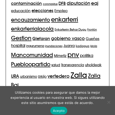
eaj
diputación
contaminación
DFB
coronavirus
elecciones
Empleo
educación
enkarterri
encauzamiento
enkarterrialacola
Enkarterrin Behar Dugu
Frontón
Gestion
gobierno vasco
Glefaran
Gueñes
hospital
Juanra
ingurumena
inundaciones
kadagua
kirola
pnv
Mancomunidad
politika
Mimetiz
Puebloopartido
salud
Transparencia
uholdeak
Zalla
Zalla
vertedero
URA
urbanismo
Urkijo
Bai
Utilizamos cookies para asegurar que damos la mejor
experiencia al usuario en nuestra web. Si sigues utilizando
este sitio asumiremos que estás de acuerdo.
© 2026 Zalla Bai – Blog
| Funciona con
Minimalist Blog
Tema
Acepto
para WordPress