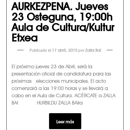
AURKEZPENA. Jueves
23 Osteguna, 19:00h
Aula de Cultura/Kultur
Etxea
Publicado el
por
17 abril, 2015
Zalla Bai
El próximo jueves 23 de Abril, será la
presentación oficial de candidatura para las
próximas elecciones municipales. El acto
comenzará a las 19:00 horas y se llevará a
cabo en el Aula de Cultura. ACÉRCATE a ZALLA
BAI HURBILDU ZALLA BAIra
Leer más