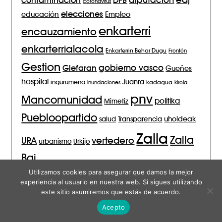
coronavirus
elecciones
Empleo
educación
enkarterri
encauzamiento
enkarterrialacola
Enkarterrin Behar Dugu
Frontón
Gestion
gobierno vasco
Glefaran
Gueñes
hospital
Juanra
ingurumena
inundaciones
kadagua
kirola
pnv
Mancomunidad
politika
Mimetiz
Puebloopartido
salud
Transparencia
uholdeak
Zalla
Zalla
vertedero
URA
urbanismo
Urkijo
Bai
Utilizamos cookies para asegurar que damos la mejor
experiencia al usuario en nuestra web. Si sigues utilizando
este sitio asumiremos que estás de acuerdo.
© 2026 Zalla Bai – Blog
| Funciona con
Minimalist Blog
Tema
Acepto
para WordPress