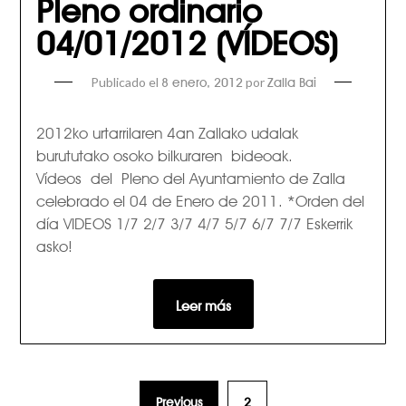
Pleno ordinario
04/01/2012 (VÍDEOS)
Publicado el
por
8 enero, 2012
Zalla Bai
2012ko urtarrilaren 4an Zallako udalak
burututako osoko bilkuraren bideoak.
Vídeos del Pleno del Ayuntamiento de Zalla
celebrado el 04 de Enero de 2011. *Orden del
día VIDEOS 1/7 2/7 3/7 4/7 5/7 6/7 7/7 Eskerrik
asko!
Leer más
Previous
2