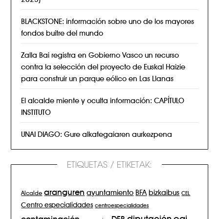
BLACKSTONE: información sobre uno de los mayores
fondos buitre del mundo
Zalla Bai registra en Gobierno Vasco un recurso
contra la selección del proyecto de Euskal Haizie
para construir un parque eólico en Las Llanas
El alcalde miente y oculta información: CAPÍTULO
INSTITUTO
UNAI DIAGO: Gure alkategaiaren aurkezpena
ETIQUETAS / ETIKETAK:
aranguren
BFA
ayuntamiento
bizkaibus
Alcalde
CEL
Centro especialidades
centroespecialidades
eaj
diputación
contaminación
DFB