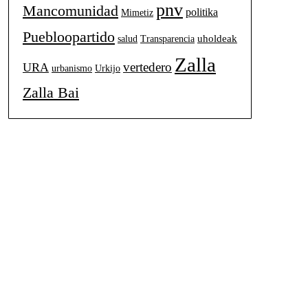
pnv
Mancomunidad
politika
Mimetiz
Puebloopartido
uholdeak
salud
Transparencia
Zalla
vertedero
URA
urbanismo
Urkijo
Zalla Bai