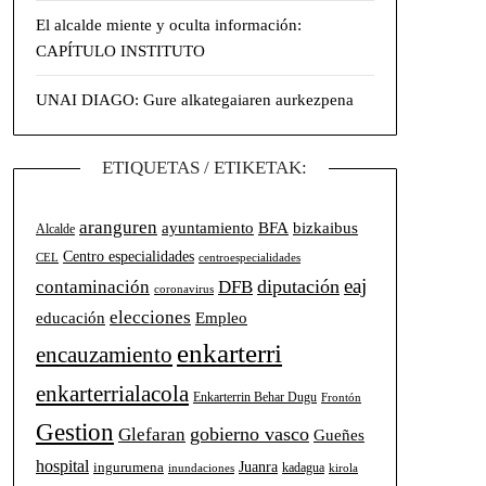
El alcalde miente y oculta información:
CAPÍTULO INSTITUTO
UNAI DIAGO: Gure alkategaiaren aurkezpena
ETIQUETAS / ETIKETAK:
aranguren
BFA
ayuntamiento
bizkaibus
Alcalde
Centro especialidades
CEL
centroespecialidades
eaj
diputación
contaminación
DFB
coronavirus
elecciones
Empleo
educación
enkarterri
encauzamiento
enkarterrialacola
Enkarterrin Behar Dugu
Frontón
Gestion
gobierno vasco
Glefaran
Gueñes
hospital
Juanra
ingurumena
kadagua
inundaciones
kirola