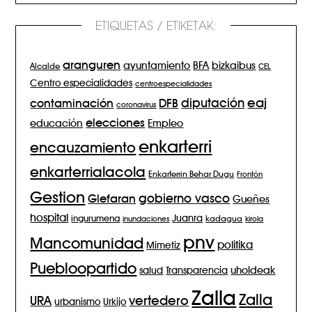
ETIQUETAS / ETIKETAK:
aranguren
BFA
ayuntamiento
bizkaibus
Alcalde
CEL
Centro especialidades
centroespecialidades
eaj
diputación
contaminación
DFB
coronavirus
elecciones
Empleo
educación
enkarterri
encauzamiento
enkarterrialacola
Enkarterrin Behar Dugu
Frontón
Gestion
gobierno vasco
Glefaran
Gueñes
hospital
Juanra
ingurumena
inundaciones
kadagua
kirola
pnv
Mancomunidad
politika
Mimetiz
Puebloopartido
salud
Transparencia
uholdeak
Zalla
Zalla
vertedero
URA
urbanismo
Urkijo