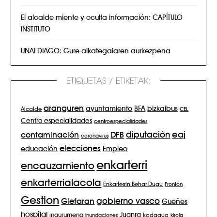
El alcalde miente y oculta información: CAPÍTULO
INSTITUTO
UNAI DIAGO: Gure alkategaiaren aurkezpena
ETIQUETAS / ETIKETAK:
aranguren
BFA
ayuntamiento
bizkaibus
Alcalde
CEL
Centro especialidades
centroespecialidades
eaj
diputación
contaminación
DFB
coronavirus
elecciones
Empleo
educación
enkarterri
encauzamiento
enkarterrialacola
Enkarterrin Behar Dugu
Frontón
Gestion
gobierno vasco
Glefaran
Gueñes
hospital
Juanra
ingurumena
inundaciones
kadagua
kirola