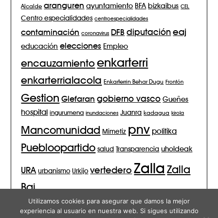
aranguren
BFA
ayuntamiento
bizkaibus
Alcalde
CEL
Centro especialidades
centroespecialidades
eaj
diputación
contaminación
DFB
coronavirus
elecciones
Empleo
educación
enkarterri
encauzamiento
enkarterrialacola
Enkarterrin Behar Dugu
Frontón
Gestion
gobierno vasco
Glefaran
Gueñes
hospital
Juanra
ingurumena
inundaciones
kadagua
kirola
pnv
Mancomunidad
politika
Mimetiz
Puebloopartido
salud
Transparencia
uholdeak
Zalla
Zalla
vertedero
URA
urbanismo
Urkijo
Bai
Utilizamos cookies para asegurar que damos la mejor
experiencia al usuario en nuestra web. Si sigues utilizando