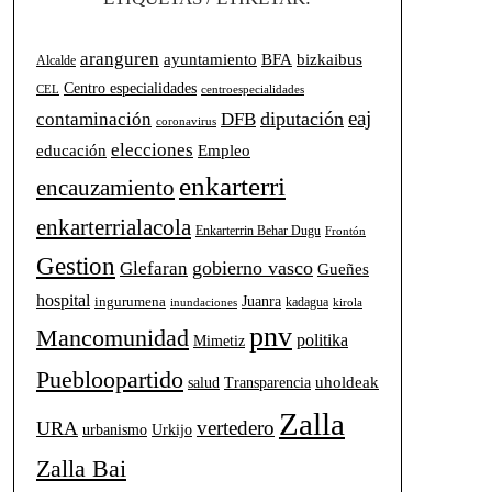
aranguren
BFA
ayuntamiento
bizkaibus
Alcalde
Centro especialidades
CEL
centroespecialidades
eaj
diputación
contaminación
DFB
coronavirus
elecciones
Empleo
educación
enkarterri
encauzamiento
enkarterrialacola
Enkarterrin Behar Dugu
Frontón
Gestion
gobierno vasco
Glefaran
Gueñes
hospital
Juanra
ingurumena
kadagua
inundaciones
kirola
pnv
Mancomunidad
politika
Mimetiz
Puebloopartido
uholdeak
salud
Transparencia
Zalla
vertedero
URA
urbanismo
Urkijo
Zalla Bai