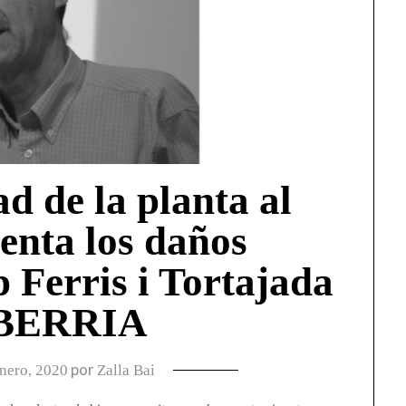
d de la planta al
enta los daños
p Ferris i Tortajada
 BERRIA
por
nero, 2020
Zalla Bai