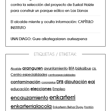
contra la selección del proyecto de Euskal Haizie
para construir un parque eólico en Las Llanas
El alcalde miente y oculta información: CAPÍTULO
INSTITUTO
UNAI DIAGO: Gure alkategaiaren aurkezpena
ETIQUETAS / ETIKETAK:
aranguren
BFA
ayuntamiento
bizkaibus
Alcalde
CEL
Centro especialidades
centroespecialidades
eaj
diputación
contaminación
DFB
coronavirus
elecciones
Empleo
educación
enkarterri
encauzamiento
enkarterrialacola
Enkarterrin Behar Dugu
Frontón