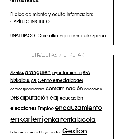
El alcalde miente y oculta información:
CAPÍTULO INSTITUTO
UNAI DIAGO: Gure alkategaiaren aurkezpena
ETIQUETAS / ETIKETAK:
aranguren
BFA
ayuntamiento
Alcalde
bizkaibus
Centro especialidades
CEL
contaminación
centroespecialidades
coronavirus
eaj
diputación
DFB
educación
encauzamiento
elecciones
Empleo
enkarterri
enkarterrialacola
Gestion
Enkarterrin Behar Dugu
Frontón