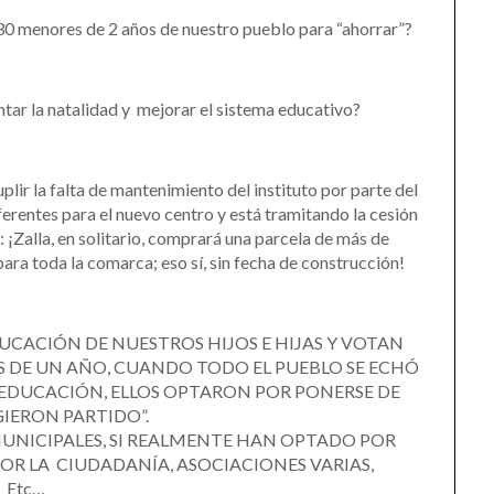
 30 menores de 2 años de nuestro pueblo para “ahorrar”?
tar la natalidad y mejorar el sistema educativo?
lir la falta de mantenimiento del instituto por parte del
erentes para el nuevo centro y está tramitando la cesión
: ¡Zalla, en solitario, comprará una parcela de más de
ra toda la comarca; eso sí, sin fecha de construcción!
UCACIÓN DE NUESTROS HIJOS E HIJAS Y VOTAN
S DE UN AÑO, CUANDO TODO EL PUEBLO SE ECHÓ
EDUCACIÓN, ELLOS OPTARON POR PONERSE DE
IGIERON PARTIDO”.
MUNICIPALES, SI REALMENTE HAN OPTADO POR
R LA CIUDADANÍA, ASOCIACIONES VARIAS,
Etc…