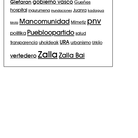
gobierno vasco
Glefaran
Gueñes
hospital
Juanra
ingurumena
inundaciones
kadagua
pnv
Mancomunidad
Mimetiz
kirola
Puebloopartido
politika
salud
URA
Transparencia
uholdeak
urbanismo
Urkijo
Zalla
Zalla Bai
vertedero