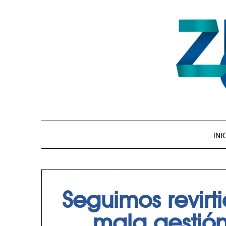
INI
Seguimos revir
mala gestió