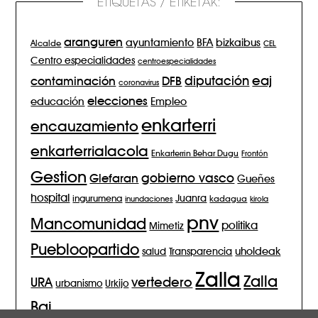
ETIQUETAS / ETIKETAK:
aranguren
BFA
ayuntamiento
bizkaibus
Alcalde
CEL
Centro especialidades
centroespecialidades
eaj
diputación
contaminación
DFB
coronavirus
elecciones
Empleo
educación
enkarterri
encauzamiento
enkarterrialacola
Enkarterrin Behar Dugu
Frontón
Gestion
gobierno vasco
Glefaran
Gueñes
hospital
Juanra
ingurumena
inundaciones
kadagua
kirola
pnv
Mancomunidad
politika
Mimetiz
Puebloopartido
salud
Transparencia
uholdeak
Zalla
Zalla
vertedero
URA
urbanismo
Urkijo
Bai