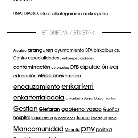
UNAI DIAGO: Gure alkategaiaren aurkezpena
ETIQUETAS / ETIKETAK:
aranguren
BFA
ayuntamiento
bizkaibus
Alcalde
CEL
Centro especialidades
centroespecialidades
eaj
diputación
contaminación
DFB
coronavirus
elecciones
Empleo
educación
enkarterri
encauzamiento
enkarterrialacola
Enkarterrin Behar Dugu
Frontón
Gestion
gobierno vasco
Glefaran
Gueñes
hospital
Juanra
ingurumena
inundaciones
kadagua
kirola
pnv
Mancomunidad
politika
Mimetiz