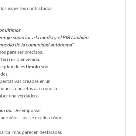
e los expertos contratados
os últimos
ntaje superior a la media y el PIB también
romedio de la comunidad autónoma”
os para ser precisos.
terri es bienvenida.
te
plan
de
estímulo
son
ades
xpectativas creadas en un
cciones concretas así como la
haber una verdadera
euros.
Desempolvar
ace años – así se explica cómo
omarca; más parecen destinadas