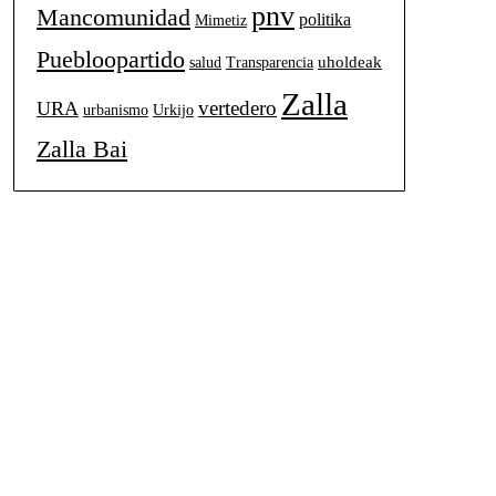
pnv
Mancomunidad
politika
Mimetiz
Puebloopartido
uholdeak
salud
Transparencia
Zalla
vertedero
URA
urbanismo
Urkijo
Zalla Bai