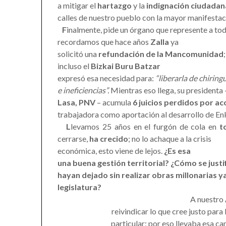
a mitigar el
hartazgo
y la
indignación ciudadan
calles de nuestro pueblo con la mayor manifesta
F
inalmente, pide un órgano que represente a to
recordamos que hace años
Zalla
ya
solicitó una
refundación de la Mancomunidad
;
incluso el
Bizkai Buru Batzar
expresó esa necesidad para:
“liberarla de chiring
e ineficiencias”
.
Mientras eso llega, su presidenta
Lasa, PNV
– acumula
6 juicios
perdidos por ac
trabajadora como aportación al desarrollo de Enk
L
levamos 25 años en el furgón de cola en
t
cerrarse,
ha crecido
; no lo achaque a la crisis
económica, esto viene de lejos.
¿Es esa
una buena gestión territorial? ¿Cómo se justif
hayan dejado sin realizar obras millonarias 
legislatura?
A nuestro 
reivindicar lo que cree justo para
particular; por eso llevaba esa c