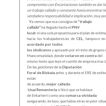
compromiso con Encartaciones también es dar la
un trabajo callado y constante hasta encontrar la 
verdadera responsabilidad e implicación, muy p
Y
a vemos que esa consigna de
“
trabajo
callado”
ha llegado hasta el
PNV
local
: ni una sola propuesta para el plan de estímu
hacia los trabajadores/as de
CEL
, tampoco en
acordado por todos
los sindicatos
y apoyado por el resto de grupos m
Mancomunidad, donde
votaron en contra
del
mismo texto que leyó el comité de empresa tras l
De las
gestiones
de la
Diputación
Foral de Bizkaia
antes y durante el ERE de exti
están
de acuerdo,
mejor callado
.
Unai Rementeria
criticó que se hablase
de Enkarterri como una
comarca olvidada
asegurando, incluso, que había otras en peor situ