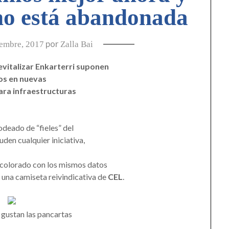
no está abandonada
por
iembre, 2017
Zalla Bai
evitalizar Enkarterri suponen
os en nuevas
ara infraestructuras
odeado de “fieles” del
den cualquier iniciativa,
a colorado con los mismos datos
 una camiseta reivindicativa de
CEL
.
 gustan las pancartas