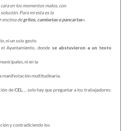
 cara en los momentos malos, con
solución. Para mí esta es la
or encima de
gritos, camisetas o pancartas
«
.
lo, ni un solo gesto
 el Ayuntamiento, donde
se abstuvieron a un texto
unicipales, ni en la
a manifestación multitudinaria.
nción de
CEL
… solo hay que preguntar a los trabajadores:
ación y contradiciendo los