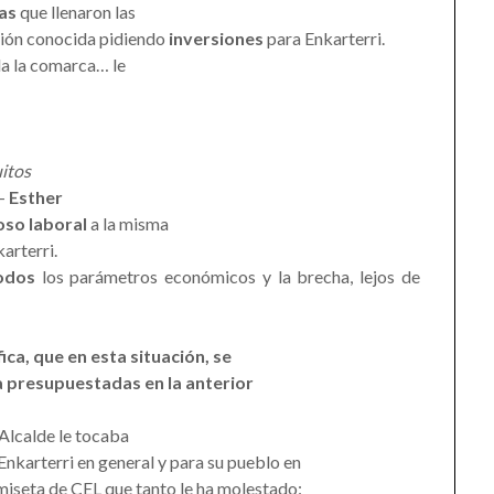
as
que llenaron las
ción conocida pidiendo
inversiones
para Enkarterri.
da la comarca… le
uitos
 –
Esther
oso laboral
a la misma
arterri.
odos
los parámetros económicos y la brecha, lejos de
ica, que en esta situación, se
ya presupuestadas en la anterior
Alcalde le tocaba
 Enkarterri en general y para su pueblo en
amiseta de CEL que tanto le ha molestado: