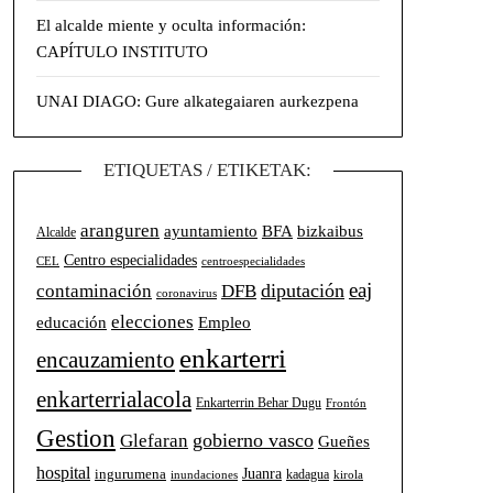
El alcalde miente y oculta información:
CAPÍTULO INSTITUTO
UNAI DIAGO: Gure alkategaiaren aurkezpena
ETIQUETAS / ETIKETAK:
aranguren
BFA
ayuntamiento
bizkaibus
Alcalde
Centro especialidades
CEL
centroespecialidades
eaj
diputación
contaminación
DFB
coronavirus
elecciones
Empleo
educación
enkarterri
encauzamiento
enkarterrialacola
Enkarterrin Behar Dugu
Frontón
Gestion
gobierno vasco
Glefaran
Gueñes
hospital
Juanra
ingurumena
kadagua
inundaciones
kirola