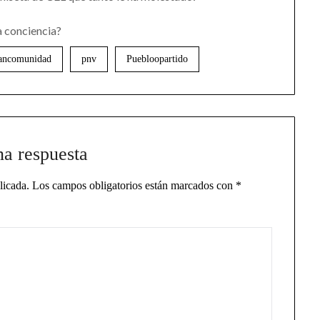
 conciencia?
ncomunidad
pnv
Puebloopartido
na respuesta
licada.
Los campos obligatorios están marcados con
*