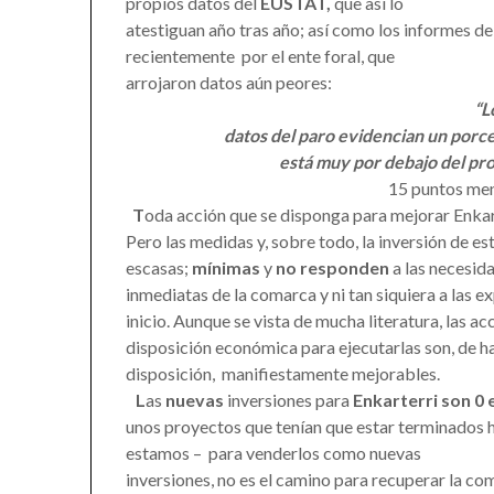
propios datos del
EUSTAT,
que así lo
atestiguan año tras año; así como los informes d
recientemente por el ente foral, que
arrojaron datos aún peores:
“L
datos del paro evidencian un porce
está muy por debajo del p
15 puntos men
T
oda acción que se disponga para mejorar Enkar
Pero las medidas y, sobre todo, la inversión de es
escasas;
mínimas
y
no responden
a las necesid
inmediatas de la comarca y ni tan siquiera a las e
inicio. Aunque se vista de mucha literatura, las a
disposición económica para ejecutarlas son, de 
disposición, manifiestamente mejorables.
L
as
nuevas
inversiones para
Enkarterri son 0 
unos proyectos que tenían que estar terminados h
estamos – para venderlos como nuevas
inversiones, no es el camino para recuperar la c