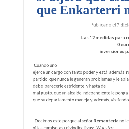
que Enkarterri 
Publicado el
7 dic
Las 12 medidas para r
0 eur
inversiones p
C
uando uno
ejerce un cargo con tanto poder y está, además, r
partido, que nunca le generan problemas y le aplau
debe parecerle estridente, y hasta de
mal gusto, que un alcalde independiente le pong
que su departamento maneja y, además, vistiendo
D
ecimos esto porque al señor
Rementeria
no le
ni las camisetas reivindicativas:
“Nuestro