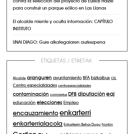
contra la selección del proyecto de Euskal Haizie
para construir un parque eólico en Las Llanas
El alcalde miente y oculta información: CAPÍTULO
INSTITUTO
UNAI DIAGO: Gure alkategaiaren aurkezpena
ETIQUETAS / ETIKETAK:
aranguren
BFA
ayuntamiento
bizkaibus
Alcalde
CEL
Centro especialidades
centroespecialidades
eaj
diputación
contaminación
DFB
coronavirus
elecciones
Empleo
educación
enkarterri
encauzamiento
enkarterrialacola
Enkarterrin Behar Dugu
Frontón
Gestion
gobierno vasco