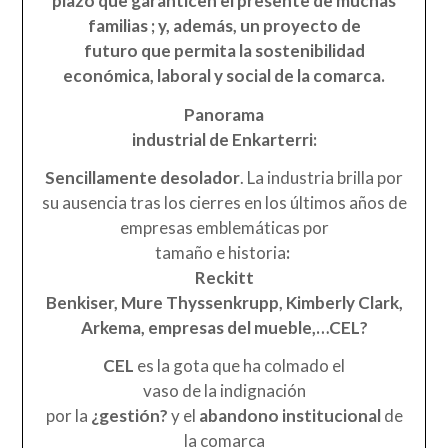
plazo que garanticen el presente de muchas
familias ; y, además, un proyecto de
futuro que permita la sostenibilidad
económica, laboral y social de la comarca.
Panorama
industrial de Enkarterri:
Sencillamente desolador
. La industria brilla por
su ausencia tras los cierres en los últimos años de
empresas emblemáticas por
tamaño e historia
:
Reckitt
Benkiser, Mure Thyssenkrupp, Kimberly Clark,
Arkema, empresas del mueble,…
CEL
?
CEL
es la gota que ha colmado el
vaso de la indignación
por la
¿gestión?
y el
abandono institucional
de
la comarca