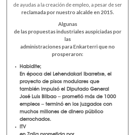
de ayudas a la creación de empleo, a pesar de ser
reclamada por nuestro alcalde en 2015.
Algunas
de las propuestas industriales auspiciadas por
las
administraciones para Enkarterri que no
prosperaron:
Habidite
;
En época del
Lehendakari Ibarretxe
, el
proyecto de pisos modulares que
también impulsó el Diputado General
José Luis Bilbao
– prometió
más de 1000
empleos –
terminó en los juzgados con
muchos millones de dinero público
derrochados
.
ITV
en Zalla
prometida
por