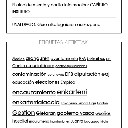
El alcalde miente y oculta información: CAPÍTULO
INSTITUTO
UNAI DIAGO: Gure alkategaiaren aurkezpena
ETIQUETAS / ETIKETAK:
aranguren
BFA
ayuntamiento
bizkaibus
Alcalde
CEL
Centro especialidades
centroespecialidades
eaj
diputación
contaminación
DFB
coronavirus
elecciones
Empleo
educación
enkarterri
encauzamiento
enkarterrialacola
Enkarterrin Behar Dugu
Frontón
Gestion
gobierno vasco
Glefaran
Gueñes
hospital
Juanra
ingurumena
inundaciones
kadagua
kirola