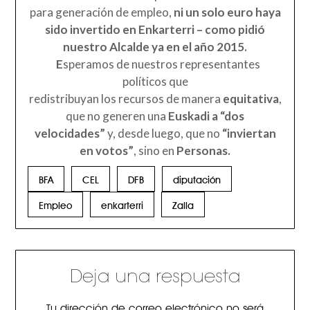
para generación de empleo,
ni un solo euro haya
sido invertido en Enkarterri – como pidió
nuestro Alcalde ya en el año 2015.
E
speramos de nuestros representantes
políticos que
redistribuyan los recursos de manera
equitativa
,
que no generen una
Euskadi a “dos
velocidades”
y, desde luego, que no
“inviertan
en votos”
, sino en
Personas.
BFA
CEL
DFB
diputación
Empleo
enkarterri
Zalla
Deja una respuesta
Tu dirección de correo electrónico no será