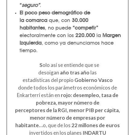
“
seguro”
.
E
l poco
peso demográfico de
la comarca
que, con
30.000
habitantes
, no puede
“competir”
electoralmente con los
220.000
la
Margen
Izquierda
, como ya denunciamos hace
tiempo.
S
olo así se entiende que se
desoigan
año tras año
las
estadísticas del propio
Gobierno Vasco
donde todos los parámetros económicos de
Enkarterri están en
rojo:
desempleo, tasa de
pobreza, mayor número de
perceptores de la RGI, menor PIB per cápita,
menor número de empresas por
habitante…
o, que de los
22 millones de euros
invertidos en los planes
INDARTU