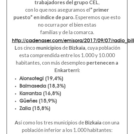
trabajadores del grupo CEL
,
con lo que nos aseguramos el
” primer
puesto” en índice de paro.
Esperemos que esto
no ocurra por el bien estas
familias y de la comarca.
http://cadenaser.com/emisora/2017/09/07/radio_b
L
os cinco
municipios
de
Bizkaia
, cuya población
esta comprendida entre los 1.000 y 10.000
habitantes, con más desempleo
pertenecen a
Enkarterri:
Alonsotegi
(19,4%)
Balmaseda
(18,3%)
Karrantza
(16,8%)
Güeñes
(15,9%)
Zalla
(15,8%)
A
sí como los tres municipios de
Bizkaia
con una
población inferior a los 1.000 habitantes: