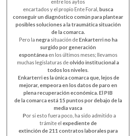
entre los aytos
encartados y el propio Ente Foral,
busca
conseguir un diagnóstico común para plantear
posibles soluciones a la traumática situación
de la comarca.
Pero la
negra
situación de
Enkarterri no ha
surgido por generación
espontánea
en los últimos meses; llevamos
muchas legislaturas de
olvido institucional a
todos los niveles
.
Enkarterri es la única comarca que, lejos de
mejorar, empeora en los datos de paro en
plena recuperación económica. El PIB
de la comarca está 15 puntos por debajo de la
media vasca
P
or si esto fuera poco, ha sido admitido a
trámite el
expediente de
extinción de 211 contratos laborales para