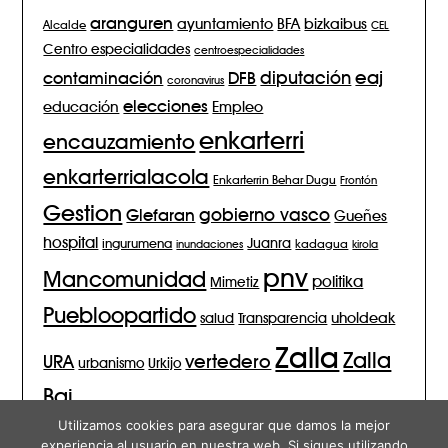
aranguren
BFA
ayuntamiento
bizkaibus
Alcalde
CEL
Centro especialidades
centroespecialidades
eaj
diputación
contaminación
DFB
coronavirus
elecciones
Empleo
educación
enkarterri
encauzamiento
enkarterrialacola
Enkarterrin Behar Dugu
Frontón
Gestion
gobierno vasco
Glefaran
Gueñes
hospital
Juanra
ingurumena
inundaciones
kadagua
kirola
pnv
Mancomunidad
politika
Mimetiz
Puebloopartido
salud
Transparencia
uholdeak
Zalla
Zalla
vertedero
URA
urbanismo
Urkijo
Bai
Utilizamos cookies para asegurar que damos la mejor
experiencia al usuario en nuestra web. Si sigues utilizando