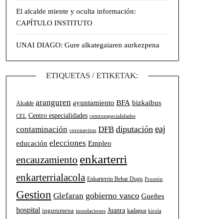
El alcalde miente y oculta información:
CAPÍTULO INSTITUTO
UNAI DIAGO: Gure alkategaiaren aurkezpena
ETIQUETAS / ETIKETAK:
aranguren
BFA
ayuntamiento
bizkaibus
Alcalde
Centro especialidades
CEL
centroespecialidades
eaj
diputación
contaminación
DFB
coronavirus
elecciones
Empleo
educación
enkarterri
encauzamiento
enkarterrialacola
Enkarterrin Behar Dugu
Frontón
Gestion
gobierno vasco
Glefaran
Gueñes
hospital
Juanra
ingurumena
kadagua
inundaciones
kirola