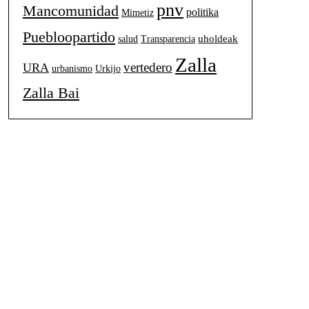
pnv
Mancomunidad
politika
Mimetiz
Puebloopartido
uholdeak
salud
Transparencia
Zalla
vertedero
URA
urbanismo
Urkijo
Zalla Bai