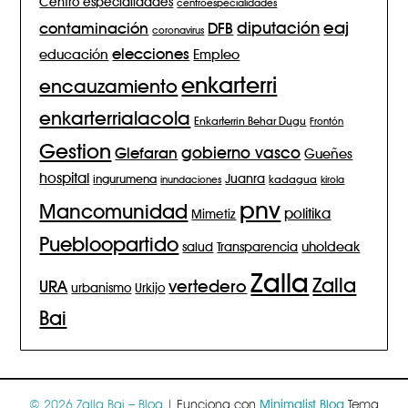
Centro especialidades
centroespecialidades
eaj
diputación
contaminación
DFB
coronavirus
elecciones
Empleo
educación
enkarterri
encauzamiento
enkarterrialacola
Enkarterrin Behar Dugu
Frontón
Gestion
gobierno vasco
Glefaran
Gueñes
hospital
Juanra
ingurumena
inundaciones
kadagua
kirola
pnv
Mancomunidad
politika
Mimetiz
Puebloopartido
salud
Transparencia
uholdeak
Zalla
Zalla
vertedero
URA
urbanismo
Urkijo
Bai
© 2026 Zalla Bai – Blog
| Funciona con
Minimalist Blog
Tema