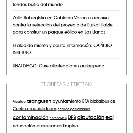
fondos buitre del mundo
Zalla Bai registra en Gobierno Vasco un recurso
contra la selección del proyecto de Euskal Haizie
para construir un parque eólico en Las Llanas
El alcalde miente y oculta información: CAPÍTULO
INSTITUTO
UNAI DIAGO: Gure alkategaiaren aurkezpena
ETIQUETAS / ETIKETAK:
aranguren
BFA
ayuntamiento
bizkaibus
Alcalde
CEL
Centro especialidades
centroespecialidades
eaj
diputación
contaminación
DFB
coronavirus
elecciones
Empleo
educación