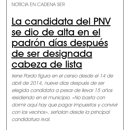
NOTICIA EN CADENA SER
La candidata del PNV
se dio de alta en el
padrón días después
de ser designada
cabeza de lista
Irene Pardo figura en el censo desde el 14 de
abril de 2014, nueve días después de ser
elegida candidata a pesar de llevar 15 años
residiendo en el municipio. «No basta con
dormir aquí hay que pagar impuestos y convivir
con los vecinos», señalan desde la principal
candidatura rival.