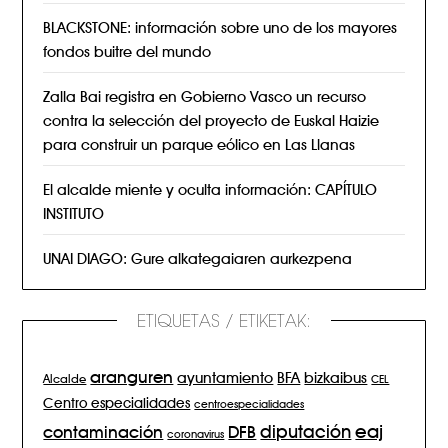
BLACKSTONE: información sobre uno de los mayores
fondos buitre del mundo
Zalla Bai registra en Gobierno Vasco un recurso
contra la selección del proyecto de Euskal Haizie
para construir un parque eólico en Las Llanas
El alcalde miente y oculta información: CAPÍTULO
INSTITUTO
UNAI DIAGO: Gure alkategaiaren aurkezpena
ETIQUETAS / ETIKETAK:
aranguren
BFA
ayuntamiento
bizkaibus
Alcalde
CEL
Centro especialidades
centroespecialidades
eaj
diputación
contaminación
DFB
coronavirus