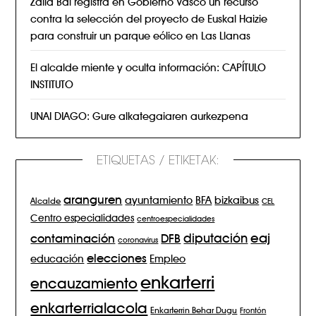
Zalla Bai registra en Gobierno Vasco un recurso
contra la selección del proyecto de Euskal Haizie
para construir un parque eólico en Las Llanas
El alcalde miente y oculta información: CAPÍTULO
INSTITUTO
UNAI DIAGO: Gure alkategaiaren aurkezpena
ETIQUETAS / ETIKETAK:
aranguren
BFA
ayuntamiento
bizkaibus
Alcalde
CEL
Centro especialidades
centroespecialidades
eaj
diputación
contaminación
DFB
coronavirus
elecciones
Empleo
educación
enkarterri
encauzamiento
enkarterrialacola
Enkarterrin Behar Dugu
Frontón