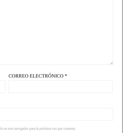
CORREO ELECTRÓNICO
*
b en este navegador para la próxima vez que comente.