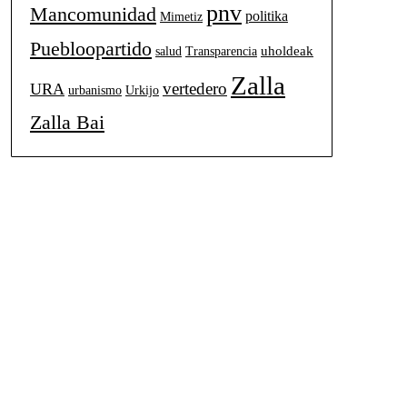
pnv
Mancomunidad
politika
Mimetiz
Puebloopartido
uholdeak
salud
Transparencia
Zalla
vertedero
URA
urbanismo
Urkijo
Zalla Bai