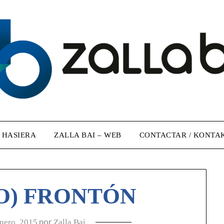
/ HASIERA
ZALLA BAI – WEB
CONTACTAR / KONTA
O) FRONTÓN
por
nero, 2015
Zalla Bai