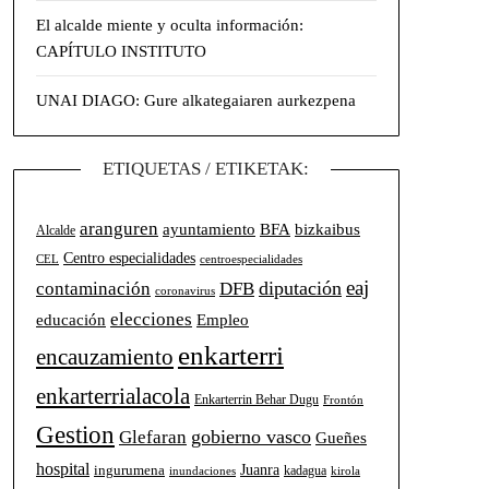
El alcalde miente y oculta información:
CAPÍTULO INSTITUTO
UNAI DIAGO: Gure alkategaiaren aurkezpena
ETIQUETAS / ETIKETAK:
aranguren
BFA
ayuntamiento
bizkaibus
Alcalde
Centro especialidades
CEL
centroespecialidades
eaj
diputación
contaminación
DFB
coronavirus
elecciones
Empleo
educación
enkarterri
encauzamiento
enkarterrialacola
Enkarterrin Behar Dugu
Frontón
Gestion
gobierno vasco
Glefaran
Gueñes
hospital
Juanra
ingurumena
kadagua
inundaciones
kirola