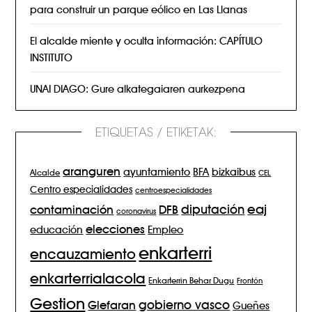
para construir un parque eólico en Las Llanas
El alcalde miente y oculta información: CAPÍTULO
INSTITUTO
UNAI DIAGO: Gure alkategaiaren aurkezpena
ETIQUETAS / ETIKETAK:
aranguren
BFA
ayuntamiento
bizkaibus
Alcalde
CEL
Centro especialidades
centroespecialidades
eaj
diputación
contaminación
DFB
coronavirus
elecciones
Empleo
educación
enkarterri
encauzamiento
enkarterrialacola
Enkarterrin Behar Dugu
Frontón
Gestion
gobierno vasco
Glefaran
Gueñes