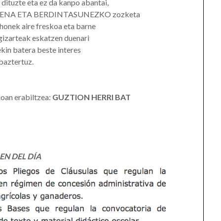
tuzte eta ez da kanpo abantai,
 GARDENA ETA BERDINTASUNEZKO zozketa
honek aire freskoa eta barne
gizarteak eskatzen duenari
kin batera beste interes
 baztertuz.
oan erabiltzea:
GUZTION HERRI BAT
EN DEL DÍA