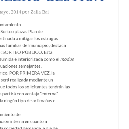
por
mayo, 2014
Zalla Bai
yuntamiento
 “Sorteo plazas Plan de
stinada a mitigar los estragos
s familias del municipio, destaca
abo: SORTEO PÚBLICO. Esta
asumida e interiorizada como el
modus
ituaciones semejantes,
stórico. POR PRIMERA VEZ, la
o será realizada mediante un
odos los solicitantes tendrán las
 partirá con ventaja “externa”
da ningún tipo de artimañas o
amiento de
ación interna en cuanto a
la sociedad demanda, a día de