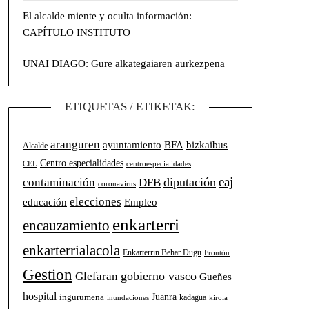
El alcalde miente y oculta información:
CAPÍTULO INSTITUTO
UNAI DIAGO: Gure alkategaiaren aurkezpena
ETIQUETAS / ETIKETAK:
aranguren
BFA
ayuntamiento
bizkaibus
Alcalde
Centro especialidades
CEL
centroespecialidades
eaj
diputación
contaminación
DFB
coronavirus
elecciones
Empleo
educación
enkarterri
encauzamiento
enkarterrialacola
Enkarterrin Behar Dugu
Frontón
Gestion
gobierno vasco
Glefaran
Gueñes
hospital
Juanra
ingurumena
kadagua
inundaciones
kirola