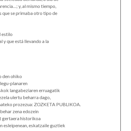
arencia…; y, al mismo tiempo,
s que se primaba otro tipo de
 estilo
 y que está llevando a la
o den ohiko
plegu-planaren
askok langabeziaren erruagatik
ezela ulertu beharra dago,
 eramateko prozezua: ZOZKETA PUBLIKOA.
 behar zena edozein
t gertaera historikoa
esleipenean, eskatzaile guztiek