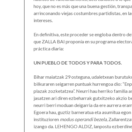
hoy, que no es más que una buena gestión, transp
arrinconando viejas costumbres partidistas, en la
intereses.
En definitiva, este proceder se engloba dentro del
que ZALLA BAI proponía en su programa electoral
práctica diaria:
UN PUEBLO DE TODOS Y PARA TODOS.
Bihar maiatzak 29 osteguna, udaletxean burutuk
bilkuraren seigarren puntuak hurrengoa dio: “En
plazak zozketatzea”. Neurri hau herriko familia 
jasatzen ari diren ezbeharrak gutxitzeko akzio b
neurri berri moduan deigarria da ere aurrera
Egoera hau, guztiz barneratua eta asumitua egon
instituzioren
modus operandi bezela,
Zallarentza
izango da. LEHENGO ALDIZ, lanpostu ezberdinen 