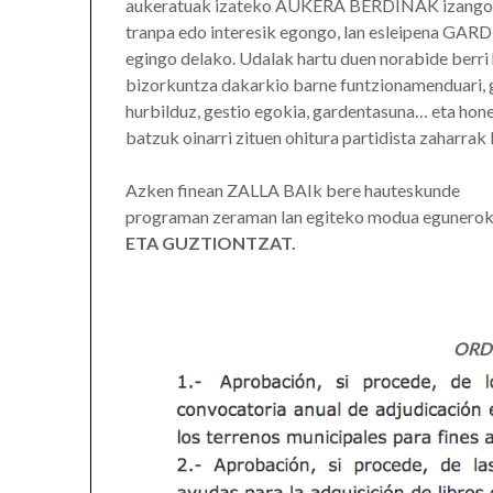
aukeratuak izateko AUKERA BERDINAK izango di
tranpa edo interesik egongo, lan esleipena
egingo delako. Udalak hartu duen norabide berri 
bizorkuntza dakarkio barne funtzionamenduari, 
hurbilduz, gestio egokia, gardentasuna… eta hone
batzuk oinarri zituen ohitura partidista zaharrak
Azken finean ZALLA BAIk bere hauteskunde
programan zeraman lan egiteko modua egunerok
ETA GUZTIONTZAT.
ORD