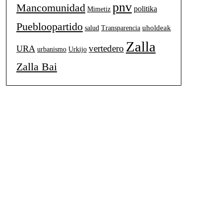
pnv
Mancomunidad
politika
Mimetiz
Puebloopartido
uholdeak
salud
Transparencia
Zalla
vertedero
URA
urbanismo
Urkijo
Zalla Bai