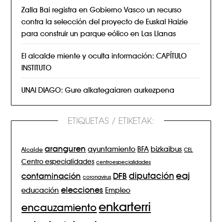
Zalla Bai registra en Gobierno Vasco un recurso
contra la selección del proyecto de Euskal Haizie
para construir un parque eólico en Las Llanas
El alcalde miente y oculta información: CAPÍTULO
INSTITUTO
UNAI DIAGO: Gure alkategaiaren aurkezpena
ETIQUETAS / ETIKETAK:
aranguren
BFA
ayuntamiento
bizkaibus
Alcalde
CEL
Centro especialidades
centroespecialidades
eaj
diputación
contaminación
DFB
coronavirus
elecciones
Empleo
educación
enkarterri
encauzamiento