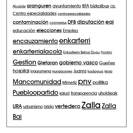
aranguren
BFA
ayuntamiento
bizkaibus
Alcalde
CEL
Centro especialidades
centroespecialidades
eaj
diputación
contaminación
DFB
coronavirus
elecciones
Empleo
educación
enkarterri
encauzamiento
enkarterrialacola
Enkarterrin Behar Dugu
Frontón
Gestion
gobierno vasco
Glefaran
Gueñes
hospital
Juanra
ingurumena
inundaciones
kadagua
kirola
pnv
Mancomunidad
politika
Mimetiz
Puebloopartido
salud
Transparencia
uholdeak
Zalla
Zalla
vertedero
URA
urbanismo
Urkijo
Bai