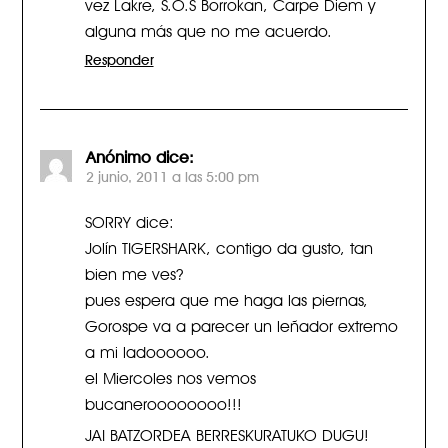
vez Lakre, S.O.S Borrokan, Carpe Diem y
alguna más que no me acuerdo.
Responder
Anónimo
dice:
2 junio, 2011 a las 5:00 pm
SORRY dice:
Jolín TIGERSHARK, contigo da gusto, tan
bien me ves?
pues espera que me haga las piernas,
Gorospe va a parecer un leñador extremo
a mi ladoooooo.
el Miercoles nos vemos
bucaneroooooooo!!!
JAI BATZORDEA BERRESKURATUKO DUGU!