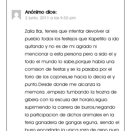
Anónimo
dice:
2 junio, 2011 a las 9:55 pm
Zalla Bai, teneis que intentar devolver al
pueblo todos los festejos que Kapetillo a ido
quitando y no es de mi agrado ni
mencionar a esta persona pero a sido el y
todo el mundo lo sabe,porque habia una
comision de fiestas y se la pasaba por el
forro de los cojones,se hacia lo decia el y
punto.Desde donde me alcanza la
memoria ,empezo tumbando la txozna de
gibela con la escusa del horario,siguio
suprimiendo la carrera de burros,negando
la participacion de dichos animales en la
feria ganadera de gangas eguna, siendo el
burro encartado la unica raza de asno pura