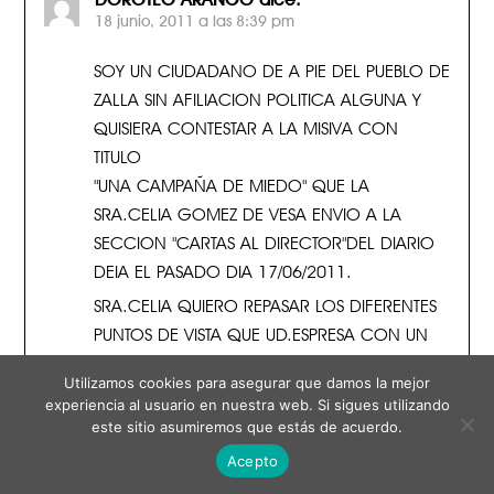
18 junio, 2011 a las 8:39 pm
SOY UN CIUDADANO DE A PIE DEL PUEBLO DE
ZALLA SIN AFILIACION POLITICA ALGUNA Y
QUISIERA CONTESTAR A LA MISIVA CON
TITULO
"UNA CAMPAÑA DE MIEDO" QUE LA
SRA.CELIA GOMEZ DE VESA ENVIO A LA
SECCION "CARTAS AL DIRECTOR"DEL DIARIO
DEIA EL PASADO DIA 17/06/2011.
SRA.CELIA QUIERO REPASAR LOS DIFERENTES
PUNTOS DE VISTA QUE UD.ESPRESA CON UN
TONO UN TANTO VICTIMISTA Y CON CIERTO
Utilizamos cookies para asegurar que damos la mejor
TUFO A "LOBO CON PIEL DE OVEJA".
experiencia al usuario en nuestra web. Si sigues utilizando
este sitio asumiremos que estás de acuerdo.
COMIENZA HABLANDO DE LA SENSACION DE
"MUCHOS VECINOS DE ZALLA".¿CUANTOS
Acepto
SON MUCHOS?,SI NOS CEÑIMOS A LOS