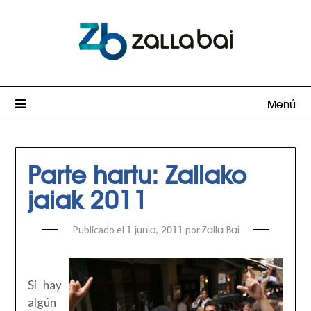
Menú
Parte hartu: Zallako
jaiak 2011
Publicado el
por
1 junio, 2011
Zalla Bai
Si hay
algún