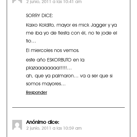
2 junio, 2011 a las 10:41 am
SORRY DICE:
Kaixo Koldito, mayor es mick Jagger y ya
me iba yo de fiesta con él, no te jode el
tio…
El miercoles nos vemos.
este año ESKORBUTO en la
plazaaaaaaaa!!!!!…
ah, que ya palmaron… va a ser que si
somos mayores…
Responder
Anónimo
dice:
2 junio, 2011 a las 10:59 am