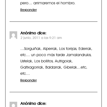
pero… arrimaremos el hombro.
Responder
Anónimo
dice:
2 junio, 2011 a las 9:21 am
…Sorguiñak, Alperrak, Los torrijas, Ederrak,
etc… un poco más tarde Jamalandrukis,
Ustelak, Los bollitos, Autrigoiak,
Galtxagorriak, Baldarrak, Gibelak…etc,
etc…
Responder
Anónimo
dice: