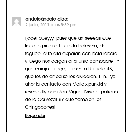
ándeleándele
dice:
2 junio, 2011 a las 5:39 pm
¡joder bueyyy, pues que asi seeea!¡Que
lindo lo pintaste! pero la balasera, de
fogueo, que allá disparan con bala lobera
y luego nos cargan al difunto compadre. ¡Y
que carajo, gringo, llamen a Paralelo 43,
que los de arriba se los olvidaron, liiiin.¡ yo
ahorita contacto con Mariatxipunktxi y
reservo fly para San Miguel ¡Viva el patrono
de la Cerveza! ¡¡Y que tiemblen los
Chingooones!!
Responder