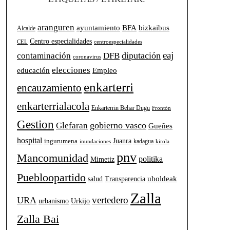
aranguren
BFA
ayuntamiento
bizkaibus
Alcalde
Centro especialidades
CEL
centroespecialidades
eaj
diputación
contaminación
DFB
coronavirus
elecciones
Empleo
educación
enkarterri
encauzamiento
enkarterrialacola
Enkarterrin Behar Dugu
Frontón
Gestion
gobierno vasco
Glefaran
Gueñes
hospital
Juanra
ingurumena
kadagua
inundaciones
kirola
pnv
Mancomunidad
politika
Mimetiz
Puebloopartido
uholdeak
salud
Transparencia
Zalla
vertedero
URA
urbanismo
Urkijo
Zalla Bai