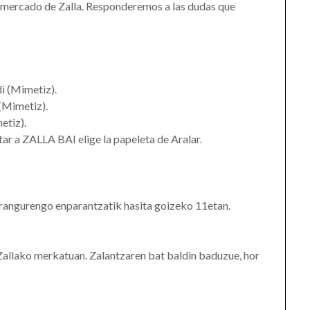
l mercado de Zalla. Responderemos a las dudas que
di (Mimetiz).
(Mimetiz).
etiz).
otar a ZALLA BAI elige la papeleta de Aralar.
rangurengo enparantzatik hasita goizeko 11etan.
llako merkatuan. Zalantzaren bat baldin baduzue, hor