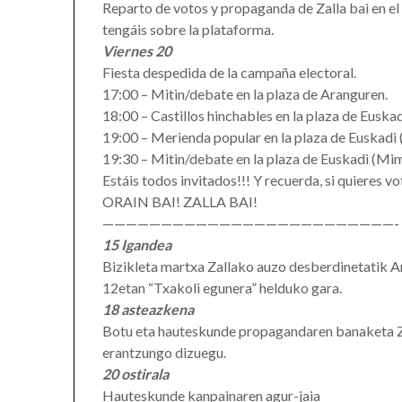
Reparto de votos y propaganda de Zalla bai en e
tengáis sobre la plataforma.
Viernes 20
Fiesta despedida de la campaña electoral.
17:00 – Mitin/debate en la plaza de Aranguren.
18:00 – Castillos hinchables en la plaza de Euska
19:00 – Merienda popular en la plaza de Euskadi 
19:30 – Mitin/debate en la plaza de Euskadi (Mim
Estáis todos invitados!!! Y recuerda, si quieres v
ORAIN BAI! ZALLA BAI!
—————————————————————————-
15 Igandea
Bizikleta martxa Zallako auzo desberdinetatik A
12etan “Txakoli egunera” helduko gara.
18 asteazkena
Botu eta hauteskunde propagandaren banaketa Za
erantzungo dizuegu.
20 ostirala
Hauteskunde kanpainaren agur-jaia