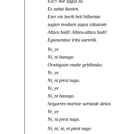
Eo!!! hor zagoz zu.
Ez zaitut ikusten.
Ezer ein barik beti billurtute
sugien moduen zagoz ezkuteute
Altzeu hadi! Altzeu-altzeu hadi!
Egunsentixe iritsi aurretik.
Ye, ye
Ni, ni banago
Oraingoan enabe gelditxuko.
Ye, ye
Ni, ni prest nago.
Ye, ye
Ni, ni banago.
Seigarren martxie sartunde dekot.
Ye, ye
Ni, ni prest nago.
Ni, ni, ni, ni prest nago