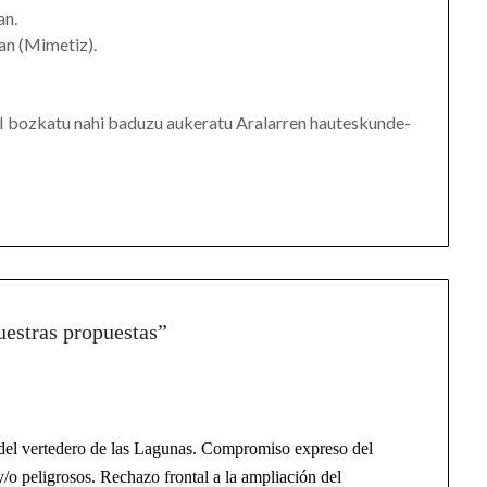
an.
an (Mimetiz).
I bozkatu nahi baduzu aukeratu Aralarren hauteskunde-
estras propuestas
”
d del vertedero de las Lagunas. Compromiso expreso del
/o peligrosos. Rechazo frontal a la ampliación del