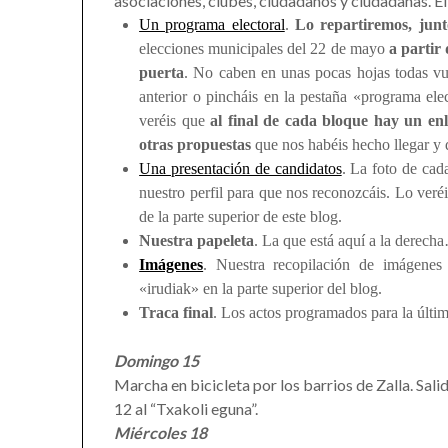
asociaciones, clubes, ciudadanos y ciudadanas. E
Un programa electoral
.
Lo repartiremos, junt
elecciones municipales del 22 de mayo
a partir
puerta
. No caben en unas pocas hojas todas vues
anterior o pincháis en la pestaña «programa elec
veréis que
al final de cada bloque hay un enl
otras propuestas
que nos habéis hecho llegar y 
Una presentación de candidatos
. La foto de cad
nuestro perfil para que nos reconozcáis. Lo veré
de la parte superior de este blog.
Nuestra papeleta
. La que está aquí a la derech
Imágenes
. Nuestra recopilación de imágenes
«irudiak» en la parte superior del blog.
Traca final
. Los actos programados para la últi
Domingo 15
Marcha en bicicleta por los barrios de Zalla. Sali
12 al “Txakoli eguna”.
Miércoles 18