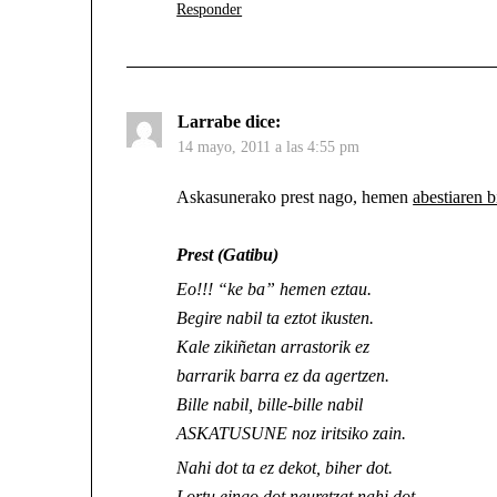
Responder
Larrabe
dice:
14 mayo, 2011 a las 4:55 pm
Askasunerako prest nago, hemen
abestiaren 
Prest (Gatibu)
Eo!!! “ke ba” hemen eztau.
Begire nabil ta eztot ikusten.
Kale zikiñetan arrastorik ez
barrarik barra ez da agertzen.
Bille nabil, bille-bille nabil
ASKATUSUNE noz iritsiko zain.
Nahi dot ta ez dekot, biher dot.
Lortu eingo dot neuretzat nahi dot.