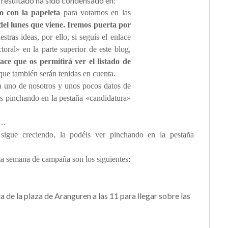
l resultado ha sido condensado en:
o con la papeleta
para votarnos en las
 del lunes que viene. Iremos puerta por
tras ideas, por ello, si seguís el enlace
toral» en la parte superior de este blog,
ace que os permitirá ver el listado de
que también serán tenidas en cuenta.
a uno de nosotros y unos pocos datos de
is pinchando en la pestaña «candidatura»
a…
 sigue creciendo, la podéis ver pinchando en la pestaña
ma semana de campaña son los siguientes:
da de la plaza de Aranguren a las 11 para llegar sobre las