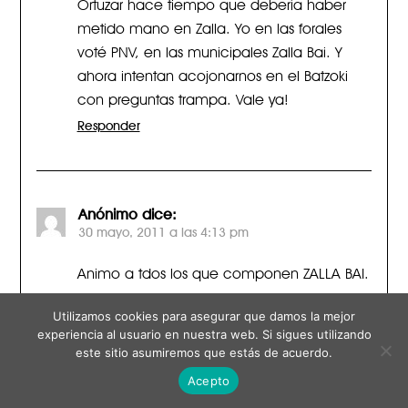
Ortuzar hace tiempo que debería haber
metido mano en Zalla. Yo en las forales
voté PNV, en las municipales Zalla Bai. Y
ahora intentan acojonarnos en el Batzoki
con preguntas trampa. Vale ya!
Responder
Anónimo
dice:
30 mayo, 2011 a las 4:13 pm
Animo a tdos los que componen ZALLA BAI.
Responder
Utilizamos cookies para asegurar que damos la mejor
experiencia al usuario en nuestra web. Si sigues utilizando
este sitio asumiremos que estás de acuerdo.
Acepto
Anónimo
dice:
30 mayo, 2011 a las 4:15 pm