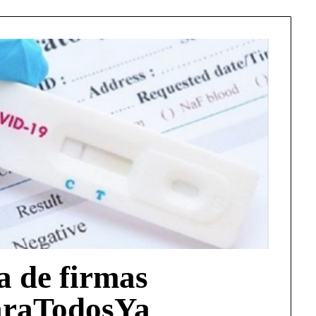
a de firmas
araTodosYa