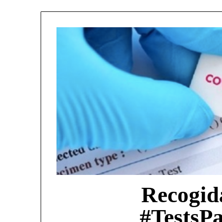
Recogid
#TestsP