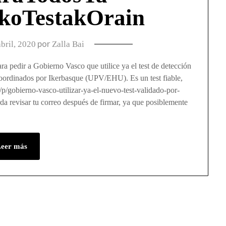
akoTestakOrain
por
abril, 2020
Zalla Bai
a pedir a Gobierno Vasco que utilice ya el test de detección
coordinados por Ikerbasque (UPV/EHU). Es un test fiable,
/p/gobierno-vasco-utilizar-ya-el-nuevo-test-validado-por-
revisar tu correo después de firmar, ya que posiblemente
Leer más