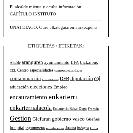
El alcalde miente y oculta información:
CAPÍTULO INSTITUTO
UNAI DIAGO: Gure alkategaiaren aurkezpena
ETIQUETAS / ETIKETAK:
aranguren
BFA
ayuntamiento
bizkaibus
Alcalde
Centro especialidades
CEL
centroespecialidades
eaj
diputación
contaminación
DFB
coronavirus
elecciones
Empleo
educación
enkarterri
encauzamiento
enkarterrialacola
Enkarterrin Behar Dugu
Frontón
Gestion
gobierno vasco
Glefaran
Gueñes
hospital
Juanra
ingurumena
kadagua
inundaciones
kirola