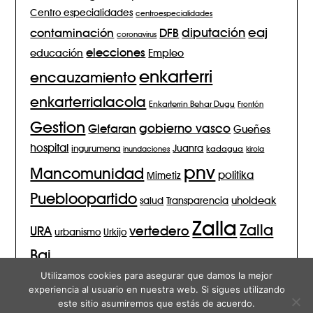
Centro especialidades
centroespecialidades
eaj
diputación
contaminación
DFB
coronavirus
elecciones
Empleo
educación
enkarterri
encauzamiento
enkarterrialacola
Enkarterrin Behar Dugu
Frontón
Gestion
gobierno vasco
Glefaran
Gueñes
hospital
Juanra
ingurumena
inundaciones
kadagua
kirola
pnv
Mancomunidad
politika
Mimetiz
Puebloopartido
salud
Transparencia
uholdeak
Zalla
Zalla
vertedero
URA
urbanismo
Urkijo
Bai
Utilizamos cookies para asegurar que damos la mejor
experiencia al usuario en nuestra web. Si sigues utilizando
este sitio asumiremos que estás de acuerdo.