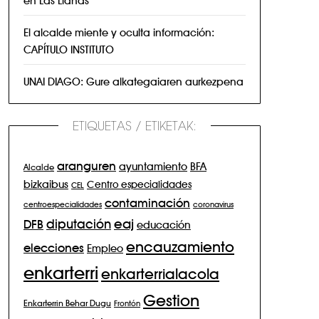
El alcalde miente y oculta información:
CAPÍTULO INSTITUTO
UNAI DIAGO: Gure alkategaiaren aurkezpena
ETIQUETAS / ETIKETAK:
aranguren
BFA
ayuntamiento
Alcalde
bizkaibus
Centro especialidades
CEL
contaminación
centroespecialidades
coronavirus
eaj
diputación
DFB
educación
encauzamiento
elecciones
Empleo
enkarterri
enkarterrialacola
Gestion
Enkarterrin Behar Dugu
Frontón