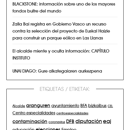
BLACKSTONE: información sobre uno de los mayores
fondos buitre del mundo
Zalla Bai registra en Gobierno Vasco un recurso
contra la selección del proyecto de Euskal Haizie
para construir un parque eólico en Las Llanas
El alcalde miente y oculta información: CAPÍTULO
INSTITUTO
UNAI DIAGO: Gure alkategaiaren aurkezpena
ETIQUETAS / ETIKETAK:
aranguren
BFA
ayuntamiento
bizkaibus
Alcalde
CEL
Centro especialidades
centroespecialidades
eaj
diputación
contaminación
DFB
coronavirus
elecciones
Empleo
educación