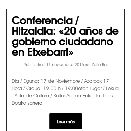
Conferencia /
Hitzaldia: «20 años de
gobierno ciudadano
en Etxebarri»
Publicado el
por
11 noviembre, 2016
Zalla Bai
Día / Eguna: 17 de Noviembre / Azaroak 17
Hora / Ordua: 19.00 h / 19.00etan Lugar / Lekua
: Aula de Cultura / Kultur Aretoa Entrada libre /
Doako sarrera
Leer más