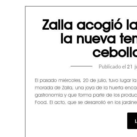
Zalla acogió l
la nueva t
ceboll
Publicado el
21 j
El pasado miércoles, 20 de julio, tuvo lugar 
morada de Zalla, una joya de la huerta enc
gastronomía y que forma parte de los producto
Food. El acto, que se desarrolló en los jardi