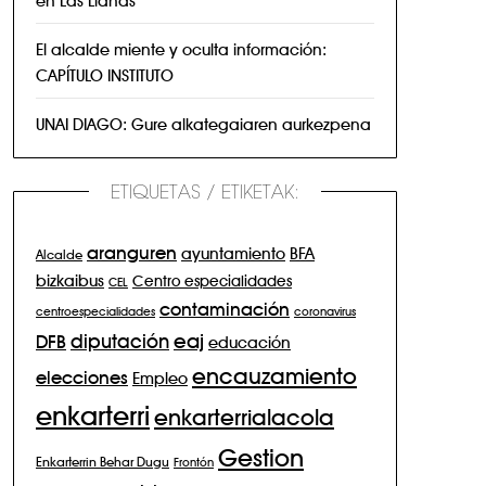
El alcalde miente y oculta información:
CAPÍTULO INSTITUTO
UNAI DIAGO: Gure alkategaiaren aurkezpena
ETIQUETAS / ETIKETAK:
aranguren
BFA
ayuntamiento
Alcalde
bizkaibus
Centro especialidades
CEL
contaminación
centroespecialidades
coronavirus
eaj
diputación
DFB
educación
encauzamiento
elecciones
Empleo
enkarterri
enkarterrialacola
Gestion
Enkarterrin Behar Dugu
Frontón