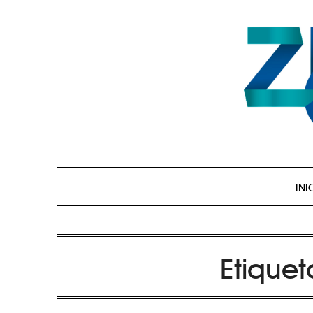
INI
Etique