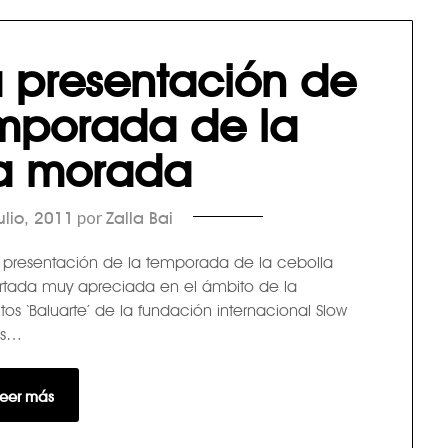
a presentación de
emporada de la
a morada
por
ulio, 2011
Zalla Bai
la presentación de la temporada de la cebolla
artada muy apreciada en el ámbito de la
s ‘Baluarte’ de la fundación internacional Slow
nes…
Leer más