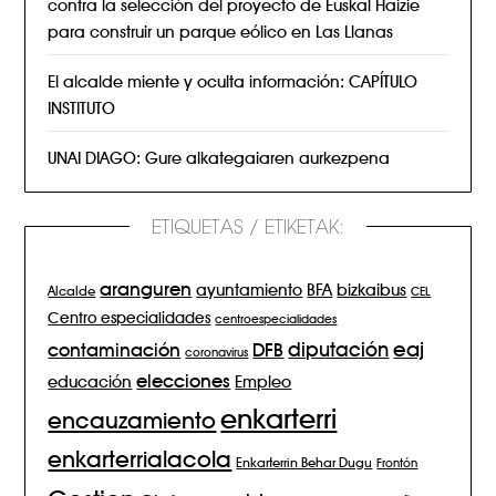
contra la selección del proyecto de Euskal Haizie
para construir un parque eólico en Las Llanas
El alcalde miente y oculta información: CAPÍTULO
INSTITUTO
UNAI DIAGO: Gure alkategaiaren aurkezpena
ETIQUETAS / ETIKETAK:
aranguren
BFA
ayuntamiento
bizkaibus
Alcalde
CEL
Centro especialidades
centroespecialidades
eaj
diputación
contaminación
DFB
coronavirus
elecciones
Empleo
educación
enkarterri
encauzamiento
enkarterrialacola
Enkarterrin Behar Dugu
Frontón
Gestion