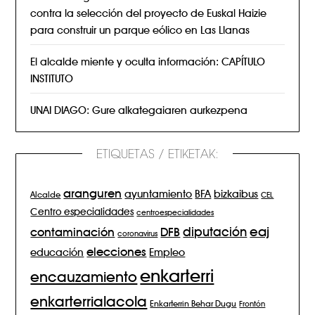
contra la selección del proyecto de Euskal Haizie
para construir un parque eólico en Las Llanas
El alcalde miente y oculta información: CAPÍTULO
INSTITUTO
UNAI DIAGO: Gure alkategaiaren aurkezpena
ETIQUETAS / ETIKETAK:
aranguren
BFA
ayuntamiento
bizkaibus
Alcalde
CEL
Centro especialidades
centroespecialidades
eaj
diputación
contaminación
DFB
coronavirus
elecciones
Empleo
educación
enkarterri
encauzamiento
enkarterrialacola
Enkarterrin Behar Dugu
Frontón